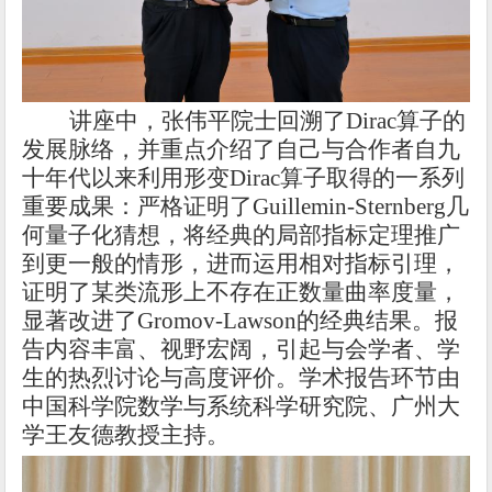
讲座中，张伟平院士回溯了
Dirac
算子的
发展脉络，并重点介绍了自己与合作者自九
十年代以来利用形变
Dirac
算子取得的一系列
重要成果：严格证明了
Guillemin-Sternberg
几
何量子化猜想，将经典的局部指标定理推广
到更一般的情形，进而运用相对指标引理，
证明了某类流形上不存在正数量曲率度量，
显著改进了
Gromov-Lawson
的经典结果。报
告内容丰富、视野宏阔，引起与会学者、学
生的热烈讨论与高度评价。学术报告环节由
中国科学院数学与系统科学研究院、广州大
学王友德教授主持。