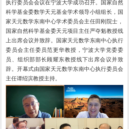
执行
委员会会议在
宁波大学
成功召开。
国家自然
科学基金委
数学天元基金学术领导小组组长
，
国
家天元数学东南中心学术委员会主任田刚院士，
国家自然科学基金委天元项目主任严夺魁教授
线
上出席会议并致辞。
国家天元数学东南中心执行
委员会主任委员范更华教授
，宁波大学党委委
员、组织部部长顾耀东教授
线下
出席会议并致
辞。
开幕式
由
国家天元数学东南中心执行委员会
主任谭绍滨教授
主持。