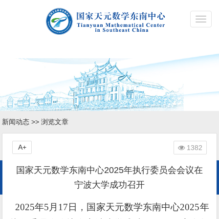
Toggl
navig
新闻动态
>> 浏览文章
A+
1382
国家天元数学东南中心2025年执行委员会会议在
宁波大学成功召开
202
5
年
5
月
1
7
日，国家天元数学东南中心
202
5
年