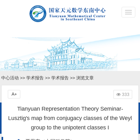
Toggl
navig
中心活动
>>
学术报告
>>
学术报告
>> 浏览文章
A+
333
Tianyuan Representation Theory Seminar-
Lusztig's map from conjugacy classes of the Weyl
group to the unipotent classes I