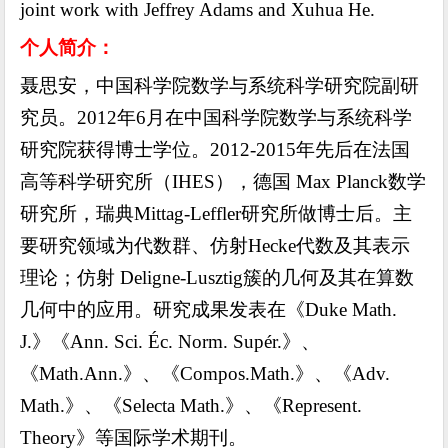
joint work with Jeffrey Adams and Xuhua He.
个
人简介：
聂思安，中国科学院数学与系统科学研究院副研
究员。
2012
年
6
月在中国科学院数学与系统科学
研究院获得博士学位。
2012-2015
年先后在法国
高等科学研究所（
IHES
），德国
Max Planck
数学
研究所，瑞典
Mittag-Leffler
研究所做博士后。主
要研究领域为代数群、仿射
Hecke
代数及其表示
理论；仿射
Deligne-Lusztig
簇的几何及其在算数
几何中的应用。研究成果发表在《
Duke Math.
J.
》《
Ann. Sci. Éc. Norm. Supér.
》、
《
Math.Ann.
》、《
Compos.Math.
》、《
Adv.
Math.
》、《
Selecta Math.
》、《
Represent.
Theory
》等国际学术期刊。