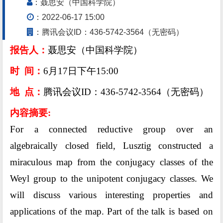
：聂思安（中国科学院）
：2022-06-17 15:00
：腾讯会议ID：436-5742-3564（无密码）
报告人：
聂思安（中国科学院）
时 间：
6
月
17
日下午
15:00
地 点：
腾讯会议
ID
：
436-5742-3564
（无密码）
内容摘要
:
For a connected reductive group over an
algebraically closed field, Lusztig constructed a
miraculous map from the conjugacy classes of the
Weyl group to the unipotent conjugacy classes. We
will discuss various interesting properties and
applications of the map. Part of the talk is based on