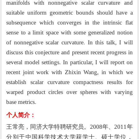
manifolds with nonnegative scalar curvature and
suitable
uniform geometric bounds should have a
subsequence which converges in the intrinsic flat
sense to a limit space with some generalized notion
of nonnegative scalar curvature.
In this talk, I will
discuss this conjecture and present recent progress in
several model settings. In particular, I will report on
recent joint work with Zhixin Wang, in which we
establish scalar curvature compactness results for
warped product circles over spheres with varying
base metrics.
个
人简介
：
王常亮，同济大学特聘研究员。
2008
年、
2011
年
分别于中国科学技术大学获学士、硕士学位，