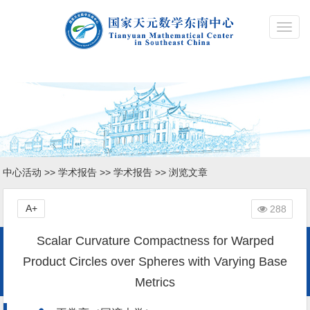
Toggl
navig
中心活动
>>
学术报告
>>
学术报告
>> 浏览文章
A+
288
Scalar Curvature Compactness for Warped
Product Circles over Spheres with Varying Base
Metrics