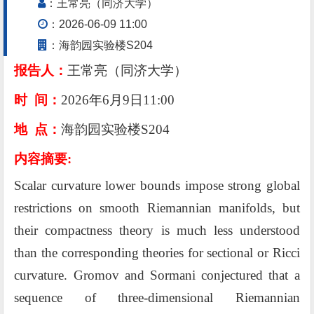
：王常亮（同济大学）
：2026-06-09 11:00
：海韵园实验楼S204
报告人：
王常亮（同济大学）
时
间：
202
6
年
6
月
9
日
11:00
地
点：
海韵园
实验楼
S204
内容摘要
:
Scalar curvature lower bounds impose strong global
restrictions on smooth Riemannian manifolds, but
their compactness theory is much less understood
than the corresponding theories for sectional or Ricci
curvature.
Gromov and Sormani conjectured that a
sequence of three
-
dimensional Riemannian