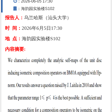
：2026-06-05 17:30
：海韵园实验楼S102
报告人：
乌兰哈斯（汕头大学）
时
间：
202
6
年
6
月
5
日
17:30
地
点：
海韵园
实验楼
S102
内容摘要
: