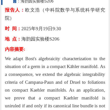
：海韵园实验楼S206
报告人：
欧文浩
（中科院数学与系统科学研究
院
）
时
间：
202
5
年
9
月
19
日
9:30
地
点：
海韵园
实验楼
S206
内容摘要
:
We adapt Bost's algebraicity characterization to the
situation of a germ in a compact Kähler manifold. As
a consequence, we extend the algebraic integrability
criteria of Campana-Paun and of Druel to foliations
on compact Kaehler manifolds. As an application,
we prove that a compact Kaehler manifold is
uniruled if and only if its canonical line bundle is not