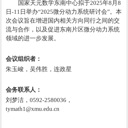
国家天元数学东南中心拟于
202
5
年
8
月
8
日
11
日举办
“
2025
微分动力系统研讨会”
。本
-
次会议旨在
增进国内相关方向同行之间的交
流与合作，以及促进东南片区微分动力系统
领域的进一步发展。
会议组织者：
朱玉峻，吴伟胜，连政星
会务联系人：
刘梦洁
，
0592-2580036
，
tymath
1
@xmu.edu.cn