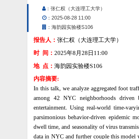
：张仁权（大连理工大学）
：2025-08-28 11:00
：海韵园实验楼S106
报告人：
张仁权（大连理工大学）
时 间：
2025
年
8
月
28
日
11:00
地 点：
海韵园实验楼
S106
内容摘要
:
In this talk, we analyze aggregated foot tra
among 42 NYC neighborhoods driven by 
entertainment. Using real-world time-varyi
parsimonious behavior-driven epidemic mo
dwell time, and seasonality of virus transm
data in NYC and further couple this model wi