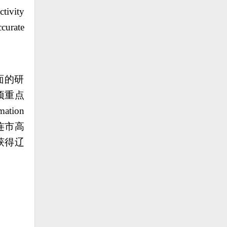
tivity
curate
面的研
项重点
mation
连市高
获得辽